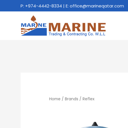
Skip
P:
+974-4442-8334
| E:
office@marineqatar.com
to
content
Home
/
Brands
/ Reflex